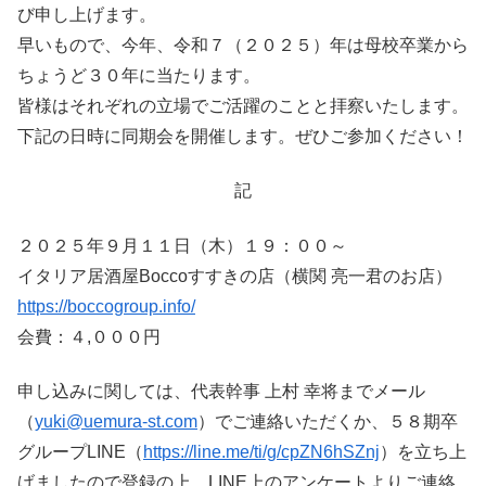
び申し上げます。
早いもので、今年、令和７（２０２５）年は母校卒業から
ちょうど３０年に当たります。
皆様はそれぞれの立場でご活躍のことと拝察いたします。
下記の日時に同期会を開催します。ぜひご参加ください！
記
２０２５年９月１１日（木）１９：００～
イタリア居酒屋Boccoすすきの店（横関 亮一君のお店）
https://boccogroup.info/
会費：４,０００円
申し込みに関しては、代表幹事 上村 幸将までメール
（
yuki@uemura-st.com
）でご連絡いただくか、５８期卒
グループLINE（
https://line.me/ti/g/cpZN6hSZnj
）を立ち上
げましたので登録の上、LINE上のアンケートよりご連絡