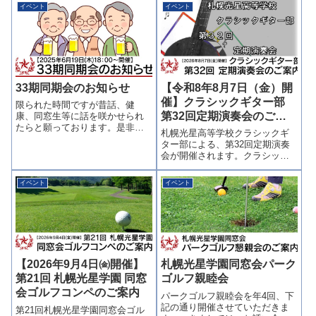
イベント
イベント
33期同期会のお知らせ
【令和8年8月7日（金）開
催】クラシックギター部
限られた時間ですが昔話、健
第32回定期演奏会のご案
康、同窓生等に話を咲かせられ
たらと願っております。是非ご
内
札幌光星高等学校クラシックギ
参加をお待ちしております記
ター部による、第32回定期演奏
日 時：令和7年6月19日（木）
会が開催されます。クラシック
18時より場 所：まるさんかく
ギターの繊細で豊かな音色を、
しかく(〇△▢）すすきの店中央
ぜひ会場でお楽しみください。
区南4条西2丁目 ＴＯＭＯＲＵ
イベント
イベント
同窓生の皆さまをはじめ、多く
ビル ...
の方々のご来場をお待ちしてお
ります。チケットは当日券をお
求めください（...
【2026年9月4日㈮開催】
札幌光星学園同窓会パーク
第21回 札幌光星学園 同窓
ゴルフ親睦会
会ゴルフコンペのご案内
パークゴルフ親睦会を年4回、下
記の通り開催させていただきま
第21回札幌光星学園同窓会ゴル