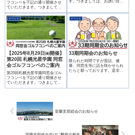
す。つきましては、お誘い合わ
フコンペを下記の通り開催させ
せの上、多数ご参加くださいま
ていただきます。つきまして
すようご案内申し上げます。詳
は、お誘い合わせの上、多数ご
細はこちらのPDFをご覧くださ
参加くださいますようご案内申
イベント
イベント
い。札幌光星学園同窓会パーク
し上げます。詳細は下記PDFを
ゴルフ親睦会のご案内（PDF）
ご確認ください。第21回 札幌光
星学園 同窓会ゴルフコンペのご
案内（P...
【2025年8月29日㈮開催】
33期同期会のお知らせ
第20回 札幌光星学園 同窓
限られた時間ですが昔話、健
会ゴルフコンペのご案内
康、同窓生等に話を咲かせられ
たらと願っております。是非ご
第20回札幌光星学園同窓会ゴル
参加をお待ちしております記
フコンペを下記の通り開催させ
日 時：令和8年7月22日（水）
ていただきます。つきまして
18時より場 所：美食ダイニン
は、お誘い合わせの上、多数ご
グ 四季舞(sikibu)中央区北2条西
参加くださいますようご案内申
3丁目 第25桂和ビル4階...
し上げます。詳細は下記PDFを
ご確認ください。第20回 札幌光
星学園 同窓会ゴルフコンペのご
案内（P...
室蘭支部総会のお知らせ
室蘭支部総会並びに懇親会報告